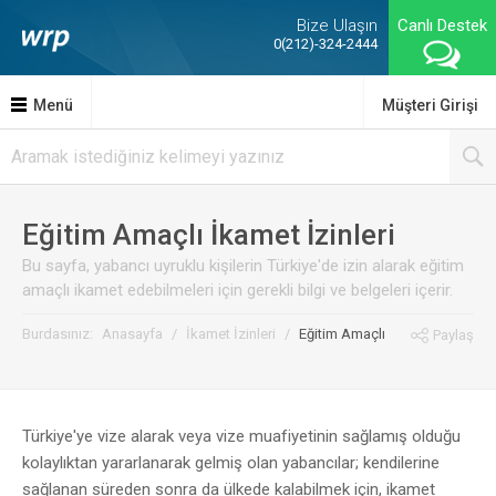
Bize Ulaşın
Canlı Destek
0(212)-324-2444
Menü
Müşteri Girişi
Eğitim Amaçlı İkamet İzinleri
Bu sayfa, yabancı uyruklu kişilerin Türkiye'de izin alarak eğitim
amaçlı ikamet edebilmeleri için gerekli bilgi ve belgeleri içerir.
Burdasınız:
Anasayfa
/
İkamet İzinleri
/
Eğitim Amaçlı
Paylaş
Türkiye'ye vize alarak veya vize muafiyetinin sağlamış olduğu
kolaylıktan yararlanarak gelmiş olan yabancılar; kendilerine
sağlanan süreden sonra da ülkede kalabilmek için, ikamet