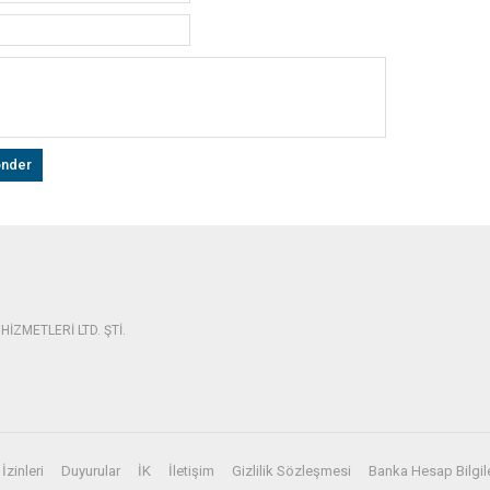
İZMETLERİ LTD. ŞTİ.
İzinleri
Duyurular
İK
İletişim
Gizlilik Sözleşmesi
Banka Hesap Bilgil