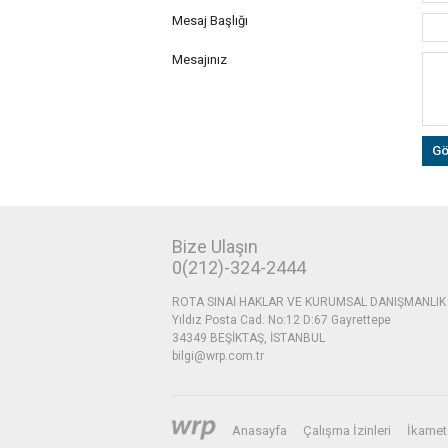
Mesaj Başlığı
Mesajınız
Bize Ulaşın
0(212)-324-2444
ROTA SINAİ HAKLAR VE KURUMSAL DANIŞMANLIK H
Yıldız Posta Cad. No:12 D:67 Gayrettepe
34349 BEŞİKTAŞ, İSTANBUL
bilgi@wrp.com.tr
Anasayfa
Çalışma İzinleri
İkamet 