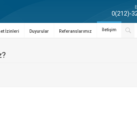
B
0(212)-3
İletişim
et İzinleri
Duyurular
Referanslarımız
z?